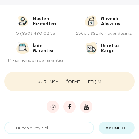
Paspas
Kurabiyelik
Pike Çk
Kurutmalık
Müşteri
Güvenli
Hizmetleri
Alışveriş
Pike Tk
Merdiven
0 (850) 480 02 55
256bit SSL ile güvendesiniz
Salon Takımı
Mutfak Set
İade
Ücretsiz
Garantisi
Kargo
Tek Kişilik N
Omlet Set
14 gün içinde iade garantisi
Tek Kişilik Uy
Pasta Seti
KURUMSAL
ÖDEME
İLETİŞİM
Yastık Kılıfı
Pasta Tabağı
Yastık Silikon
Sahan
Yatak Örtüsü
Saklama Kabı
Yorgan
Salata Tabağı
ABONE OL
Semaver/çayk