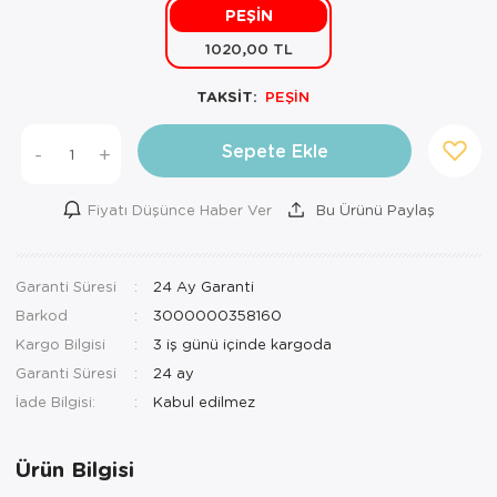
PEŞİN
Mutfak Robo
Şifonyer
Havlu
Kahve Fincan
1020,00 TL
Pizzamatik
Tabure
Kırlent
Kahve Makine
TAKSİT:
PEŞİN
Robot Süpür
Tv Sehba
Klozet Tkm
Kahve Öğütü
Sepete Ekle
-
+
Rondo\Doğra
Yaşam Ünites
Koltuk Örtüs
Kase
Fiyatı Düşünce Haber Ver
Bu Ürünü Paylaş
Tost Makinesi
Yatak
Maksi Takım
Katmer Sacı
Ütü
Zigon Sehba
Masa Örtüsü
Kavanoz
Garanti Süresi
24 Ay Garanti
Barkod
3000000358160
Vakum Makin
Nevresim Tak
Kayık Tabak
Kargo Bilgisi
3 iş günü içinde kargoda
Yoğurt Makin
Nevresim ve 
Kek Fanusu
Garanti Süresi
24 ay
İade Bilgisi:
Nevresim ve P
Kek Kalıbı
Nevresim ve 
Kepçe Set
Ürün Bilgisi