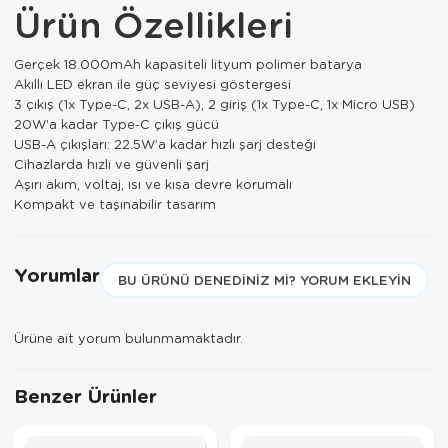
Ürün Özellikleri
Paspas
Kurabiyelik
Pike Çk
Kurutmalık
Gerçek 18.000mAh kapasiteli lityum polimer batarya
Akıllı LED ekran ile güç seviyesi göstergesi
Pike Tk
Merdiven
3 çıkış (1x Type-C, 2x USB-A), 2 giriş (1x Type-C, 1x Micro USB)​
20W’a kadar Type-C çıkış gücü
Salon Takımı
Mutfak Set
USB-A çıkışları: 22.5W’a kadar hızlı şarj desteği
Cihazlarda hızlı ve güvenli şarj
Tek Kişilik N
Omlet Set
Aşırı akım, voltaj, ısı ve kısa devre korumalı
Kompakt ve taşınabilir tasarım
Tek Kişilik Uy
Pasta Seti
Yastık Kılıfı
Pasta Tabağı
Yorumlar
BU ÜRÜNÜ DENEDINIZ MI? YORUM EKLEYIN
Yastık Silikon
Sahan
Ürüne ait yorum bulunmamaktadır.
Yatak Örtüsü
Saklama Kabı
Benzer Ürünler
Yorgan
Salata Tabağı
Semaver/çayk