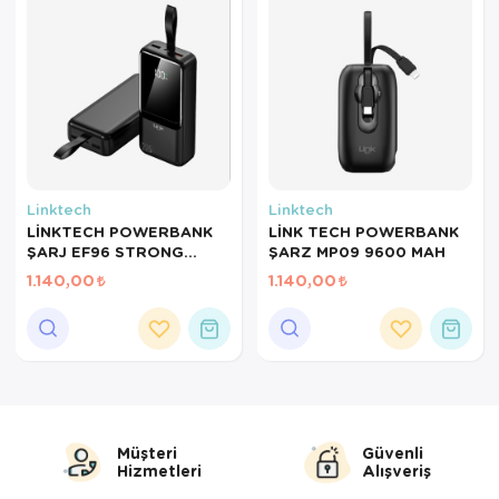
Servis Tabağı
Servis Takımı
Sosluk
Sürahi/Şişe
Linktech
Linktech
Şekerlik
LİNKTECH POWERBANK
LİNK TECH POWERBANK
ŞARJ EF96 STRONG
ŞARZ MP09 9600 MAH
27000 MAH
Tatlı Tabağı
1.140,00
1.140,00
Tava
Tek Tencere
Tekli Tabak
Müşteri
Güvenli
Tencere Seti
Hizmetleri
Alışveriş