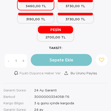
3460,00 TL
3730,00 TL
Mutfak Robo
Şifonyer
Havlu
Kahve Fincan
Pizzamatik
Tabure
Kırlent
Kahve Makine
3190,00 TL
3730,00 TL
Robot Süpür
Tv Sehba
Klozet Tkm
Kahve Öğütü
PEŞİN
2700,00 TL
Rondo\Doğra
Yaşam Ünites
Koltuk Örtüs
Kase
TAKSİT:
Tost Makinesi
Yatak
Maksi Takım
Katmer Sacı
Sepete Ekle
-
+
Ütü
Zigon Sehba
Masa Örtüsü
Kavanoz
Vakum Makin
Nevresim Tak
Kayık Tabak
Fiyatı Düşünce Haber Ver
Bu Ürünü Paylaş
Yoğurt Makin
Nevresim ve 
Kek Fanusu
Garanti Süresi
24 Ay Garanti
Nevresim ve P
Kek Kalıbı
Barkod
3000000334058-T6
Nevresim ve 
Kepçe Set
Kargo Bilgisi
3 iş günü içinde kargoda
Garanti Süresi
24 ay