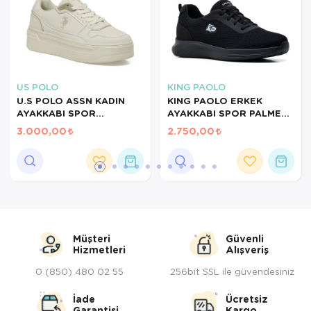
Servis Tabağı
Servis Takımı
Sosluk
US POLO
KING PAOLO
U.S POLO ASSN KADIN
KING PAOLO ERKEK
AYAKKABI SPOR
AYAKKABI SPOR PALMER
Sürahi/Şişe
CAROLINE BEJ 102031411
KRAKERS SİYAH H1249
3.000,00
2.750,00
Şekerlik
Tatlı Tabağı
Tava
Tek Tencere
Müşteri
Güvenli
Hizmetleri
Alışveriş
Tekli Tabak
0 (850) 480 02 55
256bit SSL ile güvendesiniz
Tencere Seti
İade
Ücretsiz
Garantisi
Kargo