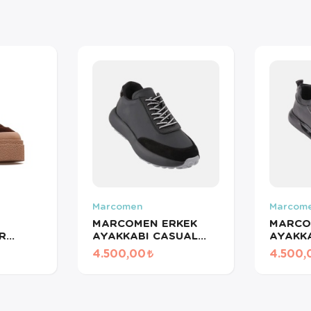
Marcomen
Marcom
MARCOMEN ERKEK
MARCO
R
AYAKKABI CASUAL
AYAKK
 KH
MERDANE SİYAH
ATOM 
4.500,00
4.500,
21257 S-2
SİYAH 