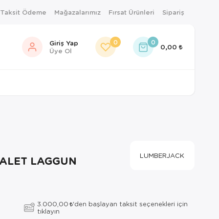
 Taksit Ödeme
Mağazalarımız
Fırsat Ürünleri
Sipariş
0
0
Giriş Yap
0,00
Üye Ol
LUMBERJACK
ALET LAGGUN
3.000,00
'den başlayan taksit seçenekleri için
tıklayın