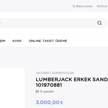
İş Başvurusu
Online
IŞIM
KVKK
ONLINE TAKSIT ÖDEME
AKA480T421M8140048
LUMBERJACK ERKEK SAND
101970881
0
yorum
3.000,00