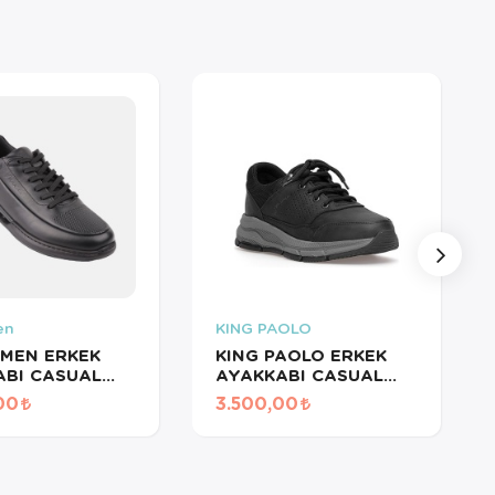
en
KING PAOLO
MEN ERKEK
KING PAOLO ERKEK
ABI CASUAL
AYAKKABI CASUAL
MERDANE
KRUVASAN CRAZY
00
3.500,00
19537 S-3
SİYAH I1287