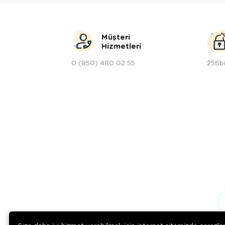
Müşteri
Hizmetleri
0 (850) 480 02 55
256bi