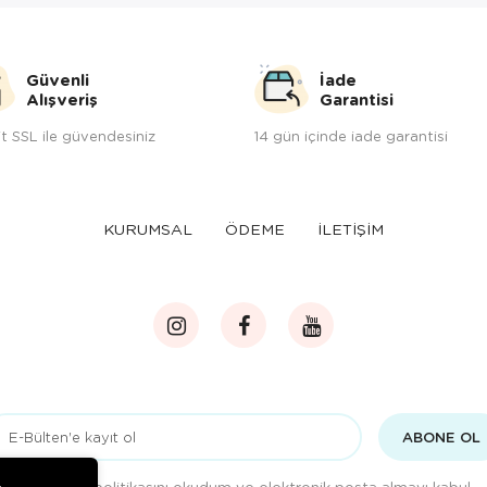
Güvenli
İade
Alışveriş
Garantisi
t SSL ile güvendesiniz
14 gün içinde iade garantisi
KURUMSAL
ÖDEME
İLETİŞİM
ABONE OL
Gizlilik politikasını
okudum ve elektronik posta almayı kabul