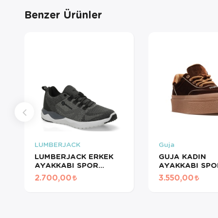
Benzer Ürünler
LUMBERJACK
Guja
LUMBERJACK ERKEK
GUJA KADIN
AYAKKABI SPOR
AYAKKABI SPO
MAXIMUS K.GRI
KAHVE 25K330
2.700,00
3.550,00
101932488