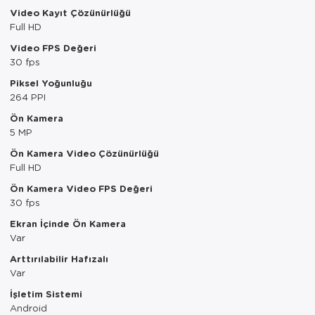
Tepsi
Video Kayıt Çözünürlüğü
Full HD
Termos
Video FPS Değeri
30 fps
Tuzluk
Piksel Yoğunluğu
264 PPI
Ütü Masası
Ön Kamera
5 MP
Yağdanlık-Sir
Ön Kamera Video Çözünürlüğü
Yemek Takım
Full HD
Ön Kamera Video FPS Değeri
30 fps
Ekran İçinde Ön Kamera
Var
Arttırılabilir Hafızalı
Var
İşletim Sistemi
Android