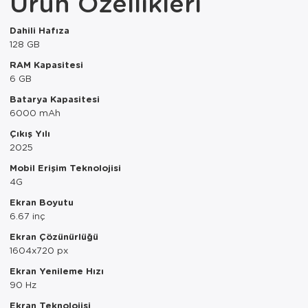
Ürün Özellikleri
Paspas
Kurabiyelik
Dahili Hafıza
Pike Çk
Kurutmalık
128 GB
RAM Kapasitesi
Pike Tk
Merdiven
6 GB
Salon Takımı
Mutfak Set
Batarya Kapasitesi
6000 mAh
Tek Kişilik N
Omlet Set
Çıkış Yılı
2025
Tek Kişilik Uy
Pasta Seti
Mobil Erişim Teknolojisi
4G
Yastık Kılıfı
Pasta Tabağı
Ekran Boyutu
Yastık Silikon
Sahan
6.67 inç
Ekran Çözünürlüğü
Yatak Örtüsü
Saklama Kabı
1604x720 px
Ekran Yenileme Hızı
Yorgan
Salata Tabağı
90 Hz
Semaver/çayk
Ekran Teknolojisi