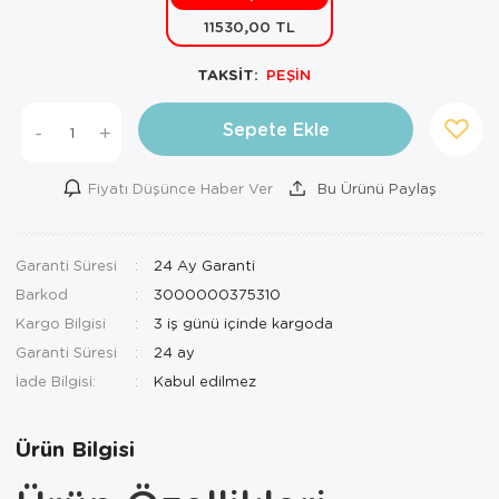
11530,00 TL
Mutfak Robo
Şifonyer
Havlu
Kahve Fincan
TAKSİT:
PEŞİN
Pizzamatik
Tabure
Kırlent
Kahve Makine
Robot Süpür
Tv Sehba
Klozet Tkm
Kahve Öğütü
Sepete Ekle
-
+
Rondo\Doğra
Yaşam Ünites
Koltuk Örtüs
Kase
Fiyatı Düşünce Haber Ver
Bu Ürünü Paylaş
Tost Makinesi
Yatak
Maksi Takım
Katmer Sacı
Garanti Süresi
24 Ay Garanti
Ütü
Zigon Sehba
Masa Örtüsü
Kavanoz
Barkod
3000000375310
Vakum Makin
Nevresim Tak
Kayık Tabak
Kargo Bilgisi
3 iş günü içinde kargoda
Garanti Süresi
24 ay
Yoğurt Makin
Nevresim ve 
Kek Fanusu
İade Bilgisi:
Nevresim ve P
Kek Kalıbı
Ürün Bilgisi
Nevresim ve 
Kepçe Set