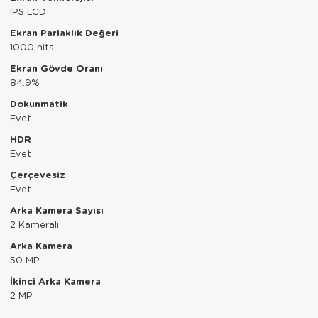
IPS LCD
Servis Tabağı
Ekran Parlaklık Değeri
1000 nits
Servis Takımı
Ekran Gövde Oranı
84.9%
Sosluk
Dokunmatik
Sürahi/Şişe
Evet
HDR
Şekerlik
Evet
Çerçevesiz
Tatlı Tabağı
Evet
Tava
Arka Kamera Sayısı
2 Kameralı
Tek Tencere
Arka Kamera
50 MP
Tekli Tabak
İkinci Arka Kamera
2 MP
Tencere Seti