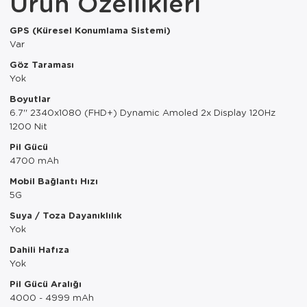
Ürün Özellikleri
Paspas
Kurabiyelik
GPS (Küresel Konumlama Sistemi)
Pike Çk
Kurutmalık
Var
Göz Taraması
Pike Tk
Merdiven
Yok
Salon Takımı
Mutfak Set
Boyutlar
6.7'' 2340x1080 (FHD+) Dynamic Amoled 2x Display 120Hz
Tek Kişilik N
Omlet Set
1200 Nit
Pil Gücü
Tek Kişilik Uy
Pasta Seti
4700 mAh
Mobil Bağlantı Hızı
Yastık Kılıfı
Pasta Tabağı
5G
Yastık Silikon
Sahan
Suya / Toza Dayanıklılık
Yok
Yatak Örtüsü
Saklama Kabı
Dahili Hafıza
Yok
Yorgan
Salata Tabağı
Pil Gücü Aralığı
4000 - 4999 mAh
Semaver/çayk