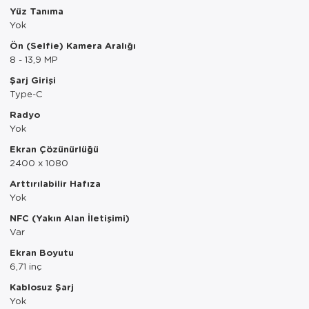
Yüz Tanıma
Servis Tabağı
Yok
Ön (Selfie) Kamera Aralığı
Servis Takımı
8 - 13,9 MP
Şarj Girişi
Sosluk
Type-C
Sürahi/Şişe
Radyo
Yok
Şekerlik
Ekran Çözünürlüğü
2400 x 1080
Tatlı Tabağı
Arttırılabilir Hafıza
Yok
Tava
NFC (Yakın Alan İletişimi)
Tek Tencere
Var
Ekran Boyutu
Tekli Tabak
6,71 inç
Kablosuz Şarj
Tencere Seti
Yok