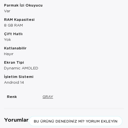
Tepsi
Parmak İzi Okuyucu
Var
Termos
RAM Kapasitesi
8 GB RAM
Tuzluk
Çift Hatlı
Yok
Ütü Masası
Katlanabilir
Hayır
Yağdanlık-Sir
Ekran Tipi
Yemek Takım
Dynamic AMOLED
İşletim Sistemi
Android 14
Renk
GRAY
Yorumlar
BU ÜRÜNÜ DENEDINIZ MI? YORUM EKLEYIN