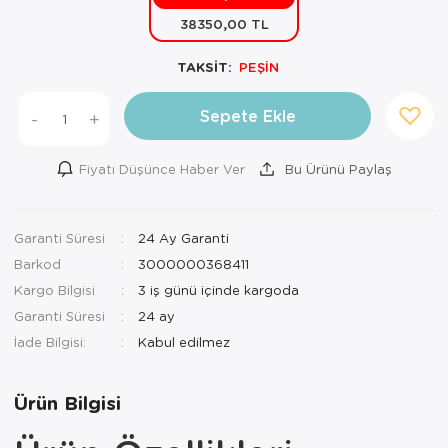
38350,00 TL
Mutfak Robo
Şifonyer
Havlu
Kahve Fincan
TAKSİT:
PEŞİN
Pizzamatik
Tabure
Kırlent
Kahve Makine
Robot Süpür
Tv Sehba
Klozet Tkm
Kahve Öğütü
Sepete Ekle
-
+
Rondo\Doğra
Yaşam Ünites
Koltuk Örtüs
Kase
Fiyatı Düşünce Haber Ver
Bu Ürünü Paylaş
Tost Makinesi
Yatak
Maksi Takım
Katmer Sacı
Garanti Süresi
24 Ay Garanti
Ütü
Zigon Sehba
Masa Örtüsü
Kavanoz
Barkod
3000000368411
Vakum Makin
Nevresim Tak
Kayık Tabak
Kargo Bilgisi
3 iş günü içinde kargoda
Garanti Süresi
24 ay
Yoğurt Makin
Nevresim ve 
Kek Fanusu
İade Bilgisi:
Nevresim ve P
Kek Kalıbı
Ürün Bilgisi
Nevresim ve 
Kepçe Set