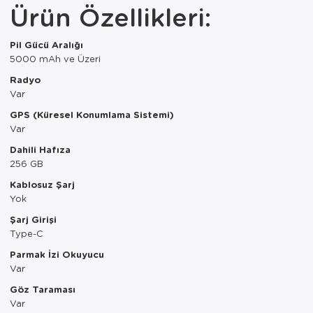
Ürün Özellikleri:
Paspas
Kurabiyelik
Pike Çk
Kurutmalık
Pil Gücü Aralığı
5000 mAh ve Üzeri
Pike Tk
Merdiven
Radyo
Var
Salon Takımı
Mutfak Set
GPS (Küresel Konumlama Sistemi)
Tek Kişilik N
Omlet Set
Var
Dahili Hafıza
Tek Kişilik Uy
Pasta Seti
256 GB
Kablosuz Şarj
Yastık Kılıfı
Pasta Tabağı
Yok
Yastık Silikon
Sahan
Şarj Girişi
Type-C
Yatak Örtüsü
Saklama Kabı
Parmak İzi Okuyucu
Var
Yorgan
Salata Tabağı
Göz Taraması
Var
Semaver/çayk