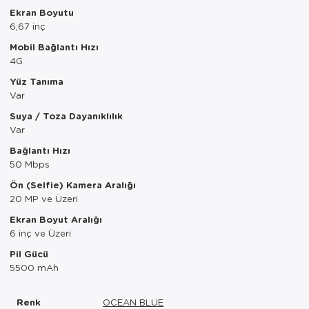
Tepsi
Ekran Boyutu
6,67 inç
Termos
Mobil Bağlantı Hızı
4G
Tuzluk
Yüz Tanıma
Var
Ütü Masası
Suya / Toza Dayanıklılık
Var
Yağdanlık-Sir
Bağlantı Hızı
Yemek Takım
50 Mbps
Ön (Selfie) Kamera Aralığı
20 MP ve Üzeri
Ekran Boyut Aralığı
6 inç ve Üzeri
Pil Gücü
5500 mAh
Renk
OCEAN BLUE