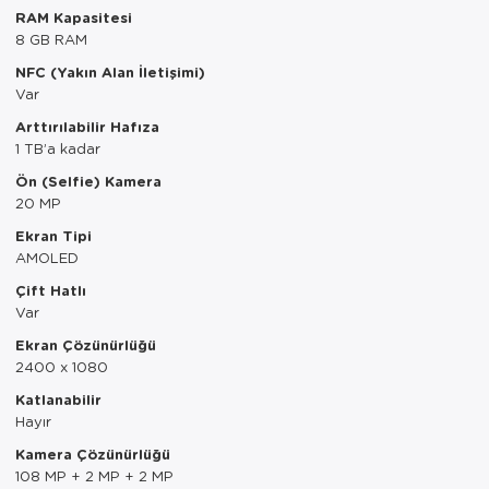
RAM Kapasitesi
Servis Tabağı
8 GB RAM
NFC (Yakın Alan İletişimi)
Servis Takımı
Var
Arttırılabilir Hafıza
Sosluk
1 TB’a kadar
Sürahi/Şişe
Ön (Selfie) Kamera
20 MP
Şekerlik
Ekran Tipi
AMOLED
Tatlı Tabağı
Çift Hatlı
Var
Tava
Ekran Çözünürlüğü
Tek Tencere
2400 x 1080
Katlanabilir
Tekli Tabak
Hayır
Kamera Çözünürlüğü
Tencere Seti
108 MP + 2 MP + 2 MP