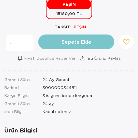
PEŞİN
Mutfak Robo
Şifonyer
Havlu
Kahve Fincan
15180,00 TL
Pizzamatik
Tabure
Kırlent
Kahve Makine
TAKSİT:
PEŞİN
Robot Süpür
Tv Sehba
Klozet Tkm
Kahve Öğütü
Sepete Ekle
-
+
Rondo\Doğra
Yaşam Ünites
Koltuk Örtüs
Kase
Fiyatı Düşünce Haber Ver
Bu Ürünü Paylaş
Tost Makinesi
Yatak
Maksi Takım
Katmer Sacı
Ütü
Zigon Sehba
Masa Örtüsü
Kavanoz
Garanti Süresi
24 Ay Garanti
Barkod
3000000344811
Vakum Makin
Nevresim Tak
Kayık Tabak
Kargo Bilgisi
3 iş günü içinde kargoda
Yoğurt Makin
Nevresim ve 
Kek Fanusu
Garanti Süresi
24 ay
İade Bilgisi:
Nevresim ve P
Kek Kalıbı
Nevresim ve 
Kepçe Set
Ürün Bilgisi