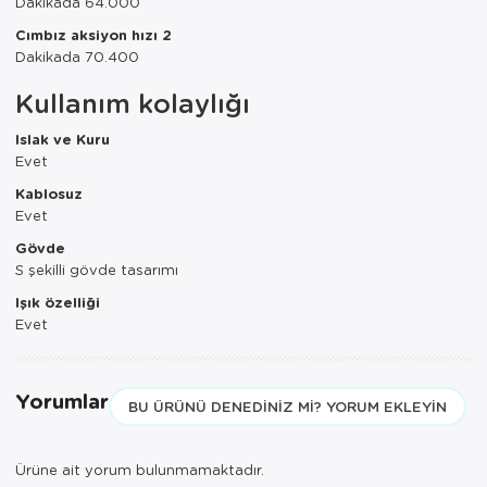
Dakikada 64.000
Tepsi
Cımbız aksiyon hızı 2
Dakikada 70.400
Termos
Kullanım kolaylığı
Tuzluk
Islak ve Kuru
Ütü Masası
Evet
Kablosuz
Yağdanlık-Sir
Evet
Gövde
Yemek Takım
S şekilli gövde tasarımı
Işık özelliği
Evet
Yorumlar
BU ÜRÜNÜ DENEDINIZ MI? YORUM EKLEYIN
Ürüne ait yorum bulunmamaktadır.