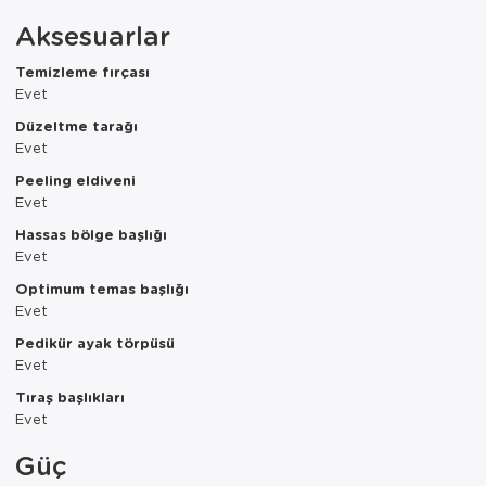
Paspas
Kurabiyelik
Aksesuarlar
Pike Çk
Kurutmalık
Temizleme fırçası
Evet
Pike Tk
Merdiven
Düzeltme tarağı
Evet
Salon Takımı
Mutfak Set
Peeling eldiveni
Tek Kişilik N
Omlet Set
Evet
Hassas bölge başlığı
Tek Kişilik Uy
Pasta Seti
Evet
Optimum temas başlığı
Yastık Kılıfı
Pasta Tabağı
Evet
Yastık Silikon
Sahan
Pedikür ayak törpüsü
Evet
Yatak Örtüsü
Saklama Kabı
Tıraş başlıkları
Evet
Yorgan
Salata Tabağı
Güç
Semaver/çayk