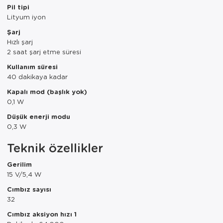
Pil tipi
Lityum iyon
Servis Tabağı
Şarj
Servis Takımı
Hızlı şarj
2 saat şarj etme süresi
Sosluk
Kullanım süresi
40 dakikaya kadar
Sürahi/Şişe
Kapalı mod (başlık yok)
0,1 W
Şekerlik
Düşük enerji modu
Tatlı Tabağı
0,3 W
Teknik özellikler
Tava
Gerilim
Tek Tencere
15 V/5,4 W
Tekli Tabak
Cımbız sayısı
32
Tencere Seti
Cımbız aksiyon hızı 1