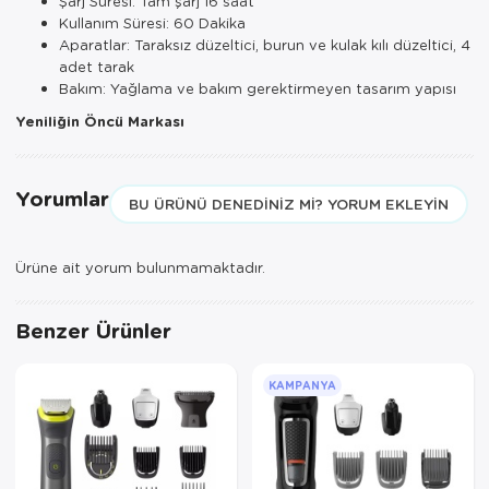
Şarj Süresi: Tam şarj 16 saat
Tepsi
Kullanım Süresi: 60 Dakika
Aparatlar: Taraksız düzeltici, burun ve kulak kılı düzeltici, 4
Termos
adet tarak
Bakım: Yağlama ve bakım gerektirmeyen tasarım yapısı
Tuzluk
Yeniliğin Öncü Markası
Ütü Masası
Yorumlar
BU ÜRÜNÜ DENEDINIZ MI? YORUM EKLEYIN
Yağdanlık-Sir
Yemek Takım
Ürüne ait yorum bulunmamaktadır.
Benzer Ürünler
KAMPANYA