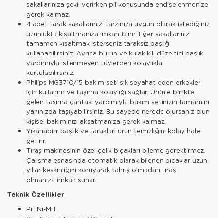
sakallarınıza şekil verirken pil konusunda endişelenmenize
gerek kalmaz.
Servis Tabağı
4 adet tarak sakallarınızı tarzınıza uygun olarak istediğiniz
uzunlukta kısaltmanıza imkan tanır. Eğer sakallarınızı
Servis Takımı
tamamen kısaltmak isterseniz taraksız başlığı
kullanabilirsiniz. Ayrıca burun ve kulak kılı düzeltici başlık
Sosluk
yardımıyla istenmeyen tüylerden kolaylıkla
kurtulabilirsiniz.
Sürahi/Şişe
Philips MG3710/15 bakım seti sık seyahat eden erkekler
için kullanım ve taşıma kolaylığı sağlar. Ürünle birlikte
Şekerlik
gelen taşıma çantası yardımıyla bakım setinizin tamamını
yanınızda taşıyabilirsiniz. Bu sayede nerede olursanız olun
kişisel bakımınızı aksatmanıza gerek kalmaz.
Tatlı Tabağı
Yıkanabilir başlık ve tarakları ürün temizliğini kolay hale
getirir.
Tava
Tıraş makinesinin özel çelik bıçakları bileme gerektirmez.
Çalışma esnasında otomatik olarak bilenen bıçaklar uzun
Tek Tencere
yıllar keskinliğini koruyarak tahriş olmadan tıraş
olmanıza imkan sunar.
Tekli Tabak
Teknik Özellikler
Tencere Seti
Pil: Ni-MH