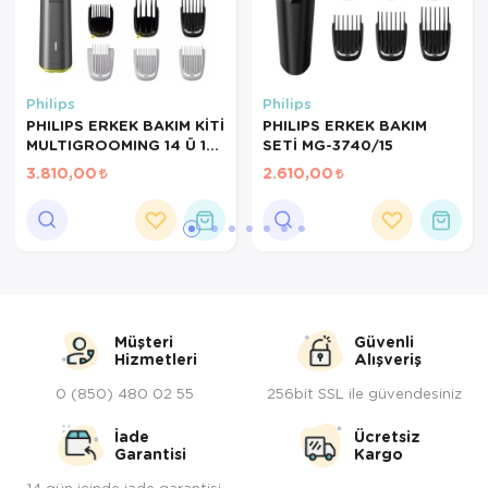
Philips
Philips
PHILIPS ERKEK BAKIM KİTİ
PHILIPS ERKEK BAKIM
MULTIGROOMING 14 Ü 1
SETİ MG-3740/15
ARADA MG-7930/15
3.810,00
2.610,00
Müşteri
Güvenli
Hizmetleri
Alışveriş
0 (850) 480 02 55
256bit SSL ile güvendesiniz
İade
Ücretsiz
Garantisi
Kargo
14 gün içinde iade garantisi