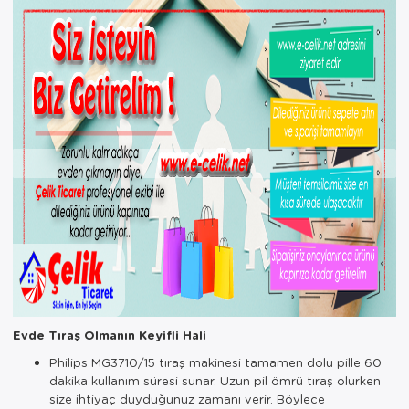
Paspas
Kurabiyelik
Pike Çk
Kurutmalık
Pike Tk
Merdiven
Salon Takımı
Mutfak Set
Tek Kişilik N
Omlet Set
Tek Kişilik Uy
Pasta Seti
Yastık Kılıfı
Pasta Tabağı
Yastık Silikon
Sahan
Yatak Örtüsü
Saklama Kabı
Evde Tıraş Olmanın Keyifli Hali
Yorgan
Salata Tabağı
Philips MG3710/15 tıraş makinesi tamamen dolu pille 60
dakika kullanım süresi sunar. Uzun pil ömrü tıraş olurken
size ihtiyaç duyduğunuz zamanı verir. Böylece
Semaver/çayk