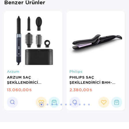
Benzer Ürünler
Servis Tabağı
Servis Takımı
Sosluk
Sürahi/Şişe
Şekerlik
Arzum
Philips
Tatlı Tabağı
ARZUM SAÇ
PHILIPS SAÇ
ŞEKİLLENDİRİCİ
ŞEKİLLENDİRİCİ BHH-
Tava
REVOLUTION IONIC HAVA
808/00
13.060,00
2.380,00
ÜFLEMELİ AR-5166 GRİ
Tek Tencere
Tekli Tabak
Tencere Seti