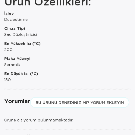
Ürün Özellikleri:
Paspas
Kurabiyelik
İşlev
Pike Çk
Kurutmalık
Düzleştirme
Cihaz Tipi
Pike Tk
Merdiven
Saç Düzleştiricisi
Salon Takımı
Mutfak Set
En Yüksek Isı (°C)
200
Tek Kişilik N
Omlet Set
Plaka Yüzeyi
Seramik
Tek Kişilik Uy
Pasta Seti
En Düşük Isı (°C)
150
Yastık Kılıfı
Pasta Tabağı
Yastık Silikon
Sahan
Yorumlar
BU ÜRÜNÜ DENEDINIZ MI? YORUM EKLEYIN
Yatak Örtüsü
Saklama Kabı
Yorgan
Salata Tabağı
Ürüne ait yorum bulunmamaktadır.
Semaver/çayk