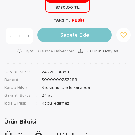
3730,00 TL
Mutfak Robo
Şifonyer
Havlu
Kahve Fincan
TAKSİT:
PEŞİN
Pizzamatik
Tabure
Kırlent
Kahve Makine
Robot Süpür
Tv Sehba
Klozet Tkm
Kahve Öğütü
Sepete Ekle
-
+
Rondo\Doğra
Yaşam Ünites
Koltuk Örtüs
Kase
Fiyatı Düşünce Haber Ver
Bu Ürünü Paylaş
Tost Makinesi
Yatak
Maksi Takım
Katmer Sacı
Garanti Süresi
24 Ay Garanti
Ütü
Zigon Sehba
Masa Örtüsü
Kavanoz
Barkod
3000000337288
Vakum Makin
Nevresim Tak
Kayık Tabak
Kargo Bilgisi
3 iş günü içinde kargoda
Garanti Süresi
24 ay
Yoğurt Makin
Nevresim ve 
Kek Fanusu
İade Bilgisi:
Nevresim ve P
Kek Kalıbı
Ürün Bilgisi
Nevresim ve 
Kepçe Set