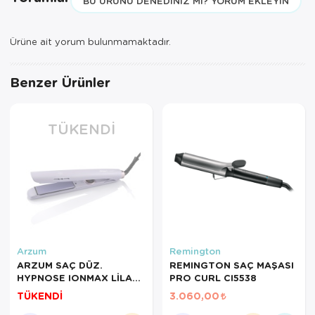
BU ÜRÜNÜ DENEDINIZ MI? YORUM EKLEYIN
Servis Tabağı
Ürüne ait yorum bulunmamaktadır.
Servis Takımı
Benzer Ürünler
Sosluk
Sürahi/Şişe
TÜKENDI
Şekerlik
Tatlı Tabağı
Tava
Tek Tencere
Arzum
Remington
ARZUM SAÇ DÜZ.
REMINGTON SAÇ MAŞASI
Tekli Tabak
HYPNOSE IONMAX LİLA
PRO CURL CI5538
AR5102
TÜKENDİ
3.060,00
Tencere Seti