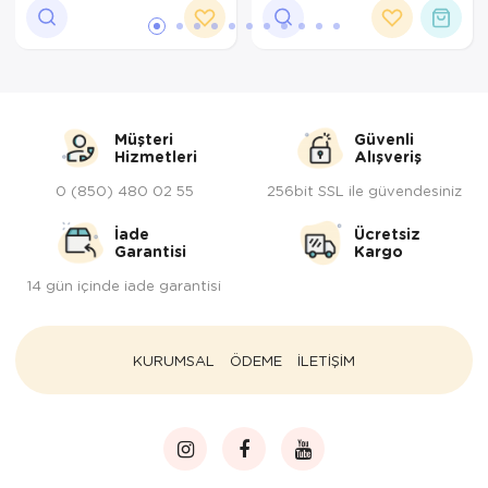
Tepsi
Termos
Tuzluk
Müşteri
Güvenli
Hizmetleri
Alışveriş
Ütü Masası
0 (850) 480 02 55
256bit SSL ile güvendesiniz
Yağdanlık-Sir
İade
Ücretsiz
Garantisi
Kargo
Yemek Takım
14 gün içinde iade garantisi
KURUMSAL
ÖDEME
İLETİŞİM