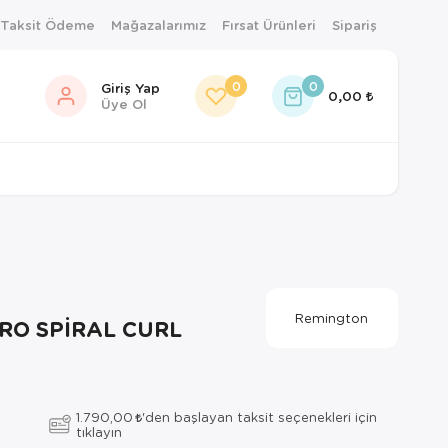
 Taksit Ödeme
Mağazalarımız
Fırsat Ürünleri
Sipariş
0
0
Giriş Yap
0,00
Üye Ol
Remington
RO SPİRAL CURL
1.790,00
'den başlayan taksit seçenekleri için
tıklayın