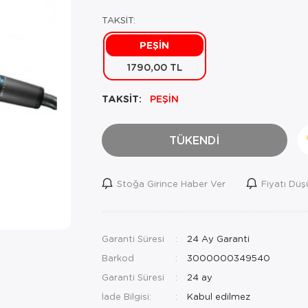
TAKSİT:
PEŞİN
1790,00 TL
TAKSİT:
PEŞİN
TÜKENDİ
Stoğa Girince Haber Ver
Fiyatı Dü
Garanti Süresi
24 Ay Garanti
Barkod
3000000349540
Garanti Süresi
24 ay
İade Bilgisi: