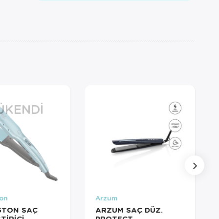
ÜKENDI
on
Arzum
GTON SAÇ
ARZUM SAÇ DÜZ.
TİRİCİ
PROTECT