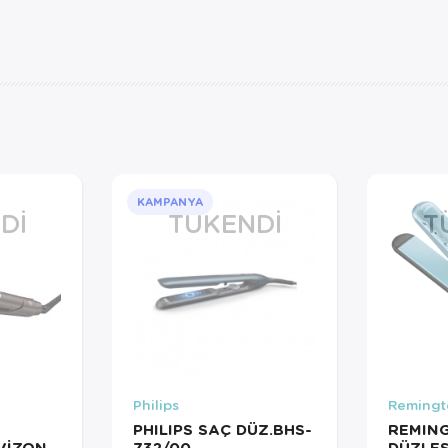
KAMPANYA
DI
TÜKENDI
T
Philips
Remingt
PHILIPS SAÇ DÜZ.BHS-
REMIN
VİZON
732/00
DÜZLEŞ