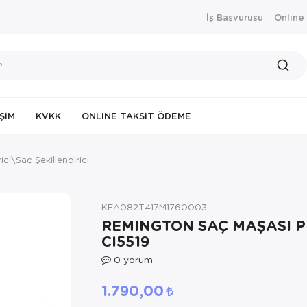
İş Başvurusu
Online
IŞIM
KVKK
ONLINE TAKSIT ÖDEME
ici\Saç Şekillendirici
KEA082T417M1760003
REMINGTON SAÇ MAŞASI P
CI5519
0
yorum
1.790,00