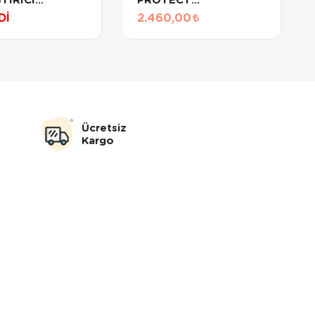
TRAIGHT WIDE
REVOLUTION AR5168
Dİ
2.460,00
S7350
GRİ
Ücretsiz
Kargo