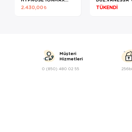
LİLA AR5104
AR5021
2.430,00
TÜKENDİ
Müşteri
Hizmetleri
0 (850) 480 02 55
256bi