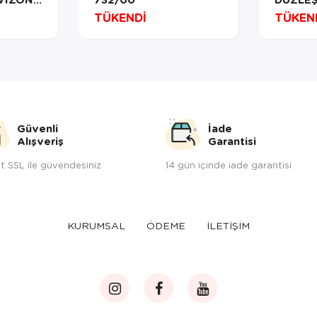
WET2S
TÜKENDİ
TÜKEN
PLATE 
Güvenli
İade
Alışveriş
Garantisi
t SSL ile güvendesiniz
14 gün içinde iade garantisi
KURUMSAL
ÖDEME
İLETİŞİM