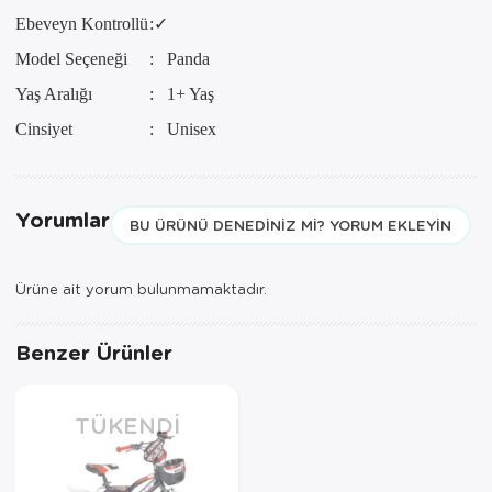
Paspas
Kurabiyelik
Ebeveyn Kontrollü
:
✓
Pike Çk
Kurutmalık
Model Seçeneği
: Panda
Yaş Aralığı
: 1+ Yaş
Pike Tk
Merdiven
Cinsiyet
: Unisex
Salon Takımı
Mutfak Set
Tek Kişilik N
Omlet Set
Yorumlar
BU ÜRÜNÜ DENEDINIZ MI? YORUM EKLEYIN
Tek Kişilik Uy
Pasta Seti
Ürüne ait yorum bulunmamaktadır.
Yastık Kılıfı
Pasta Tabağı
Yastık Silikon
Sahan
Benzer Ürünler
Yatak Örtüsü
Saklama Kabı
TÜKENDI
Yorgan
Salata Tabağı
Semaver/çayk