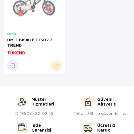
Servis Tabağı
Servis Takımı
Ümit
Sosluk
ÜMİT BİSİKLET 1602 Z-
TREND
Sürahi/Şişe
TÜKENDİ
Şekerlik
Tatlı Tabağı
Tava
Müşteri
Güvenli
Tek Tencere
Hizmetleri
Alışveriş
Tekli Tabak
0 (850) 480 02 55
256bit SSL ile güvendesiniz
İade
Ücretsiz
Tencere Seti
Garantisi
Kargo