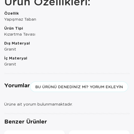
Ürün Özellikleri:
Paspas
Kurabiyelik
Özellik
Pike Çk
Kurutmalık
Yapışmaz Taban
Ürün Tipi
Pike Tk
Merdiven
Kızartma Tavası
Salon Takımı
Mutfak Set
Dış Materyal
Granit
Tek Kişilik N
Omlet Set
İç Materyal
Granit
Tek Kişilik Uy
Pasta Seti
Yastık Kılıfı
Pasta Tabağı
Yorumlar
BU ÜRÜNÜ DENEDINIZ MI? YORUM EKLEYIN
Yastık Silikon
Sahan
Ürüne ait yorum bulunmamaktadır.
Yatak Örtüsü
Saklama Kabı
Yorgan
Salata Tabağı
Benzer Ürünler
Semaver/çayk