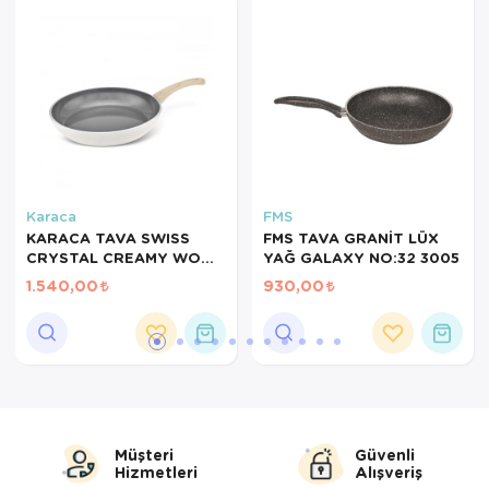
Servis Tabağı
Servis Takımı
Sosluk
Sürahi/Şişe
Karaca
FMS
Şekerlik
KARACA TAVA SWISS
FMS TAVA GRANİT LÜX
CRYSTAL CREAMY WOOD
YAĞ GALAXY NO:32 3005
Tatlı Tabağı
26CM
1.540,00
930,00
Tava
Tek Tencere
Tekli Tabak
Müşteri
Güvenli
Tencere Seti
Hizmetleri
Alışveriş