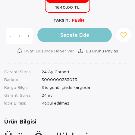
1640,00 TL
Mutfak Robo
Şifonyer
Havlu
Kahve Fincan
TAKSİT:
PEŞİN
Pizzamatik
Tabure
Kırlent
Kahve Makine
Robot Süpür
Tv Sehba
Klozet Tkm
Kahve Öğütü
Sepete Ekle
-
+
Rondo\Doğra
Yaşam Ünites
Koltuk Örtüs
Kase
Fiyatı Düşünce Haber Ver
Bu Ürünü Paylaş
Tost Makinesi
Yatak
Maksi Takım
Katmer Sacı
Garanti Süresi
24 Ay Garanti
Ütü
Zigon Sehba
Masa Örtüsü
Kavanoz
Barkod
3000000353073
Vakum Makin
Nevresim Tak
Kayık Tabak
Kargo Bilgisi
3 iş günü içinde kargoda
Garanti Süresi
24 ay
Yoğurt Makin
Nevresim ve 
Kek Fanusu
İade Bilgisi:
Nevresim ve P
Kek Kalıbı
Ürün Bilgisi
Nevresim ve 
Kepçe Set