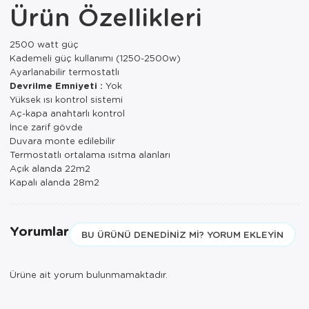
Ürün Özellikleri
Paspas
Kurabiyelik
Pike Çk
Kurutmalık
2500 watt güç
Kademeli güç kullanımı (1250-2500w)
Pike Tk
Merdiven
Ayarlanabilir termostatlı
Devrilme Emniyeti :
Yok
Salon Takımı
Mutfak Set
Yüksek ısı kontrol sistemi
Aç-kapa anahtarlı kontrol
Tek Kişilik N
Omlet Set
İnce zarif gövde
Duvara monte edilebilir
Termostatlı ortalama ısıtma alanları
Tek Kişilik Uy
Pasta Seti
Açık alanda 22m2
Kapalı alanda 28m2
Yastık Kılıfı
Pasta Tabağı
Yastık Silikon
Sahan
Yorumlar
BU ÜRÜNÜ DENEDINIZ MI? YORUM EKLEYIN
Yatak Örtüsü
Saklama Kabı
Yorgan
Salata Tabağı
Ürüne ait yorum bulunmamaktadır.
Semaver/çayk