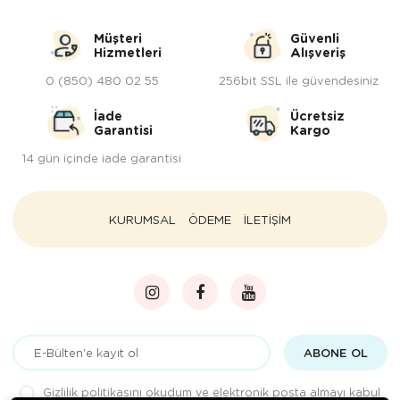
Servis Tabağı
Müşteri
Güvenli
Hizmetleri
Alışveriş
Servis Takımı
0 (850) 480 02 55
256bit SSL ile güvendesiniz
Sosluk
İade
Ücretsiz
Garantisi
Kargo
Sürahi/Şişe
14 gün içinde iade garantisi
Şekerlik
KURUMSAL
ÖDEME
İLETİŞİM
Tatlı Tabağı
Tava
Tek Tencere
Tekli Tabak
ABONE OL
Tencere Seti
Gizlilik politikasını
okudum ve elektronik posta almayı kabul