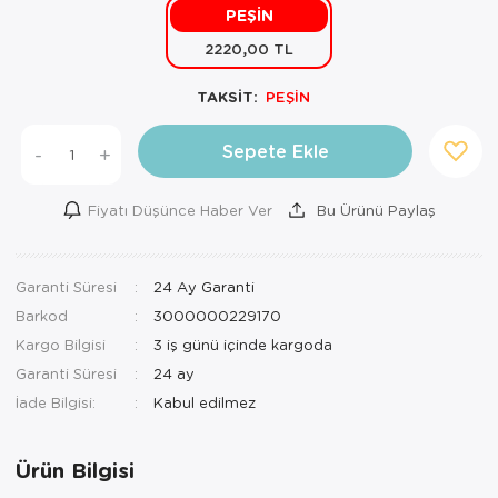
PEŞİN
Mutfak Robo
Şifonyer
Havlu
Kahve Fincan
2220,00 TL
Pizzamatik
Tabure
Kırlent
Kahve Makine
TAKSİT:
PEŞİN
Robot Süpür
Tv Sehba
Klozet Tkm
Kahve Öğütü
Sepete Ekle
-
+
Rondo\Doğra
Yaşam Ünites
Koltuk Örtüs
Kase
Fiyatı Düşünce Haber Ver
Bu Ürünü Paylaş
Tost Makinesi
Yatak
Maksi Takım
Katmer Sacı
Ütü
Zigon Sehba
Masa Örtüsü
Kavanoz
Garanti Süresi
24 Ay Garanti
Barkod
3000000229170
Vakum Makin
Nevresim Tak
Kayık Tabak
Kargo Bilgisi
3 iş günü içinde kargoda
Yoğurt Makin
Nevresim ve 
Kek Fanusu
Garanti Süresi
24 ay
İade Bilgisi:
Nevresim ve P
Kek Kalıbı
Nevresim ve 
Kepçe Set
Ürün Bilgisi