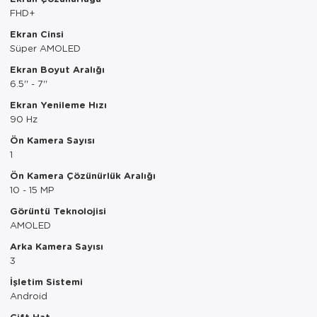
Tepsi
FHD+
Ekran Cinsi
Termos
Süper AMOLED
Ekran Boyut Aralığı
Tuzluk
6.5'' - 7''
Ütü Masası
Ekran Yenileme Hızı
90 Hz
Yağdanlık-Sir
Ön Kamera Sayısı
1
Yemek Takım
Ön Kamera Çözünürlük Aralığı
10 - 15 MP
Görüntü Teknolojisi
AMOLED
Arka Kamera Sayısı
3
İşletim Sistemi
Android
Çift Hat