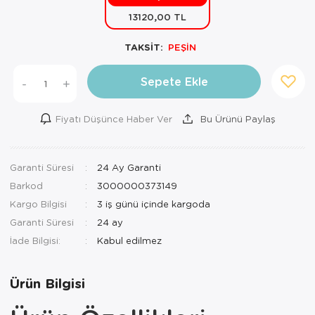
13120,00 TL
Mutfak Robo
Şifonyer
Havlu
Kahve Fincan
TAKSİT:
PEŞİN
Pizzamatik
Tabure
Kırlent
Kahve Makine
Robot Süpür
Tv Sehba
Klozet Tkm
Kahve Öğütü
Sepete Ekle
-
+
Rondo\Doğra
Yaşam Ünites
Koltuk Örtüs
Kase
Fiyatı Düşünce Haber Ver
Bu Ürünü Paylaş
Tost Makinesi
Yatak
Maksi Takım
Katmer Sacı
Garanti Süresi
24 Ay Garanti
Ütü
Zigon Sehba
Masa Örtüsü
Kavanoz
Barkod
3000000373149
Vakum Makin
Nevresim Tak
Kayık Tabak
Kargo Bilgisi
3 iş günü içinde kargoda
Garanti Süresi
24 ay
Yoğurt Makin
Nevresim ve 
Kek Fanusu
İade Bilgisi:
Nevresim ve P
Kek Kalıbı
Ürün Bilgisi
Nevresim ve 
Kepçe Set