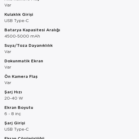
Var
Servis Tabağı
Kulaklık Girişi
USB Type-C
Servis Takımı
Batarya Kapasitesi Aralığı
4500-5000 mAh
Sosluk
Suya/Toza Dayanıklılık
Sürahi/Şişe
Var
Dokunmatik Ekran
Şekerlik
Var
Ön Kamera Flaş
Tatlı Tabağı
Var
Tava
Şarj Hızı
20-40 W
Tek Tencere
Ekran Boyutu
6 - 8 inç
Tekli Tabak
Şarj Girişi
USB Type-C
Tencere Seti
Ekran Çözünürlüğü