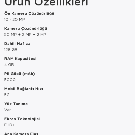
Ürün Özellikleri
Paspas
Kurabiyelik
Ön Kamera Çözünürlüğü
Pike Çk
Kurutmalık
10 - 20 MP
Kamera Çözünürlüğü
Pike Tk
Merdiven
50 MP + 2 MP + 2 MP
Salon Takımı
Mutfak Set
Dahili Hafıza
128 GB
Tek Kişilik N
Omlet Set
RAM Kapasitesi
4 GB
Tek Kişilik Uy
Pasta Seti
Pil Gücü (mAh)
5000
Yastık Kılıfı
Pasta Tabağı
Mobil Bağlantı Hızı
Yastık Silikon
Sahan
5G
Yüz Tanıma
Yatak Örtüsü
Saklama Kabı
Var
Ekran Teknolojisi
Yorgan
Salata Tabağı
FHD+
Semaver/çayk
Ana Kamera Flaş